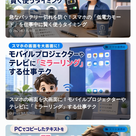
急なバッテリー切れを防ぐ！スマホの「低電力モー
ド」を仕事中に賢く使うタイミング
2026年7月29日
スマホ連携術
スマホの画面を大画面に！モバイルプロジェクターや
テレビに「ミラーリング」する仕事テク
2026年7月28日
スマホ連携術