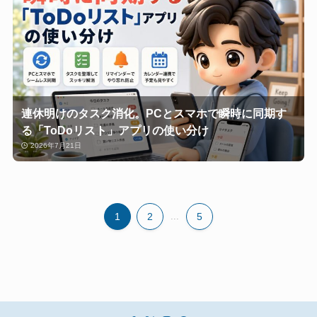
連休明けのタスク消化。PCとスマホで瞬時に同期す
る「ToDoリスト」アプリの使い分け
2026年7月21日
1
2
...
5