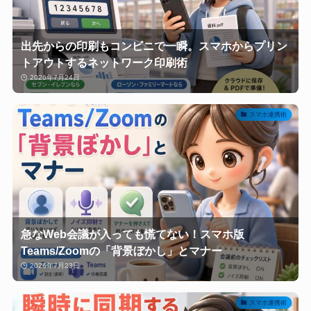
出先からの印刷もコンビニで一瞬。スマホからプリン
トアウトするネットワーク印刷術
2026年7月24日
スマホ連携術
急なWeb会議が入っても慌てない！スマホ版
Teams/Zoomの「背景ぼかし」とマナー
2026年7月23日
スマホ連携術