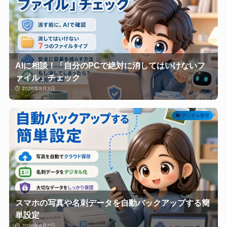
AIに相談！「自分のPCで絶対に消してはいけないフ
ァイル」チェック
2026年8月3日
デジタル整理
スマホの写真や名刺データを自動バックアップする簡
単設定
2026年8月2日