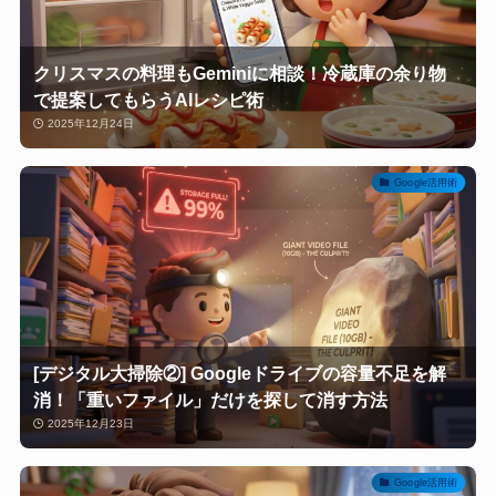
クリスマスの料理もGeminiに相談！冷蔵庫の余り物
で提案してもらうAIレシピ術
2025年12月24日
Google活用術
[デジタル大掃除②] Googleドライブの容量不足を解
消！「重いファイル」だけを探して消す方法
2025年12月23日
Google活用術