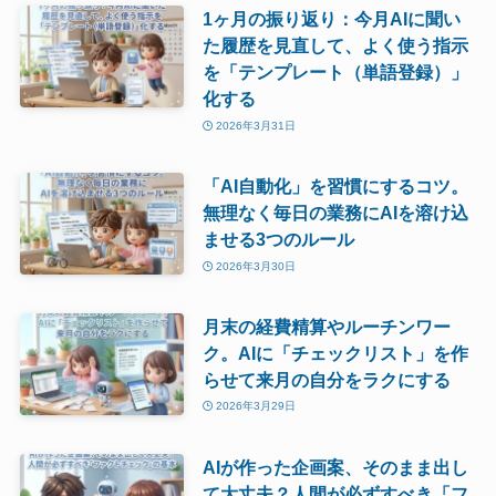
1ヶ月の振り返り：今月AIに聞い
た履歴を見直して、よく使う指示
を「テンプレート（単語登録）」
化する
2026年3月31日
「AI自動化」を習慣にするコツ。
無理なく毎日の業務にAIを溶け込
ませる3つのルール
2026年3月30日
月末の経費精算やルーチンワー
ク。AIに「チェックリスト」を作
らせて来月の自分をラクにする
2026年3月29日
AIが作った企画案、そのまま出し
て大丈夫？人間が必ずすべき「フ