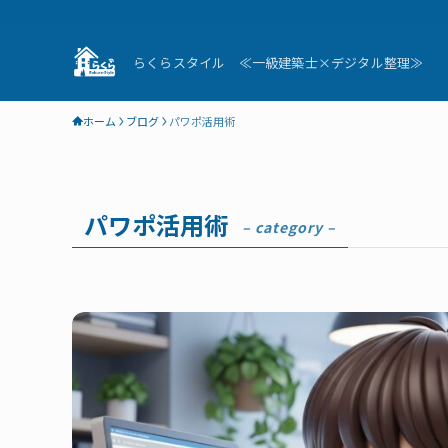
らくらスタイル ≪一級建築士×デジタル整理≫
ホーム
ブログ
パワポ活用術
パワポ活用術
– category –