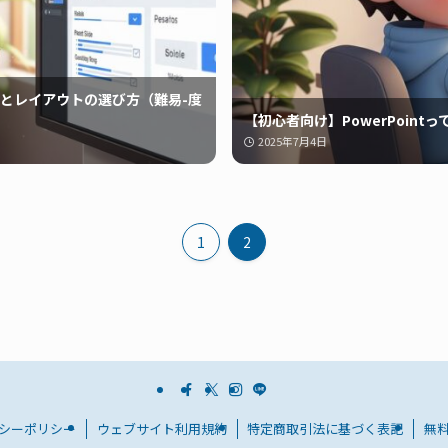
とレイアウトの選び方（難易-度
【初心者向け】PowerPoin
2025年7月4日
1
2
シーポリシー
ウェブサイト利用規約
特定商取引法に基づく表記
無