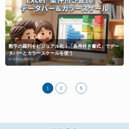
数字の羅列をビジュアル化！「条件付き書式」でデー
タバーとカラースケールを使う
2026年1月22日
1
2
...
5