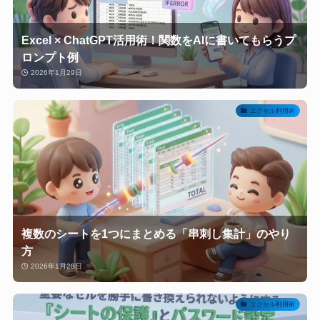
Excel × ChatGPT活用術！関数をAIに書いてもらうプ
ロンプト例
2026年1月29日
エクセル利用術
複数のシートを1つにまとめる「串刺し集計」のやり
方
2026年1月28日
エクセル利用術