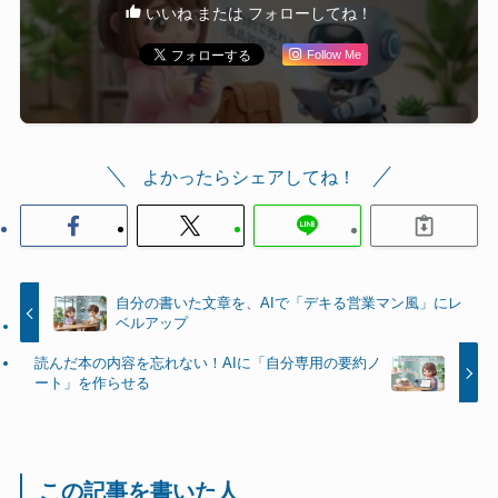
いいね または フォローしてね！
Follow Me
よかったらシェアしてね！
自分の書いた文章を、AIで「デキる営業マン風」にレ
ベルアップ
読んだ本の内容を忘れない！AIに「自分専用の要約ノ
ート」を作らせる
この記事を書いた人