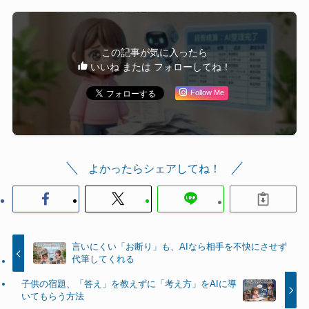
この記事が気に入ったら
いいね または フォローしてね！
Follow Me
よかったらシェアしてね！
言いにくい「お断り」も、AIなら相手を不快にさせず
代筆してくれる
子供の宿題、「答え」を教えずに「考え方」をAIに導
いてもらう方法