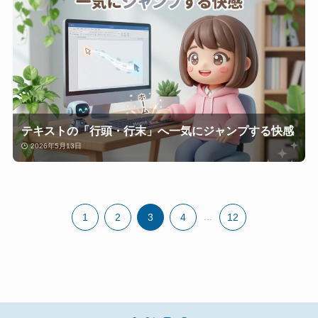
テキストの「行頭・行末」へ一気にジャンプする快感
2026年5月13日
1
2
3
4
...
12