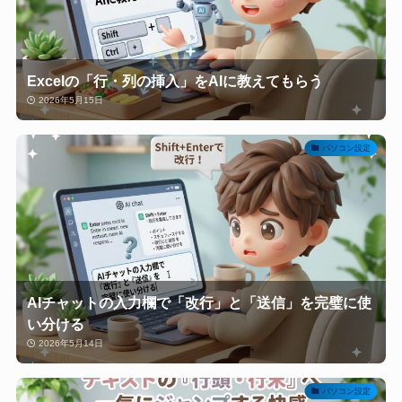
Excelの「行・列の挿入」をAIに教えてもらう
2026年5月15日
パソコン設定
AIチャットの入力欄で「改行」と「送信」を完璧に使
い分ける
2026年5月14日
パソコン設定